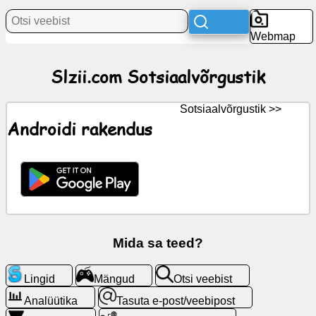
Uudised
Webmap
Tasuta
ikoonid
Slzii.com Sotsiaalvõrgustik
ChatGPT
Sotsiaalvõrgustik >>
Androidi rakendus
Wiki
Kontaktid
Mängud
Otsi
Mida sa teed?
veebist
Lingid
Mängud
Otsi veebist
Tasuta
Analüütika
Tasuta e-post/veebipost
e-