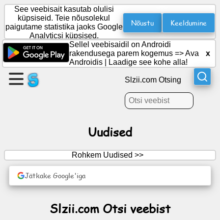
See veebisait kasutab olulisi
küpsiseid. Teie nõusolekul
Nõustu
Keeldumine
paigutame statistika jaoks Google
Analyticsi küpsised.
Looge
Sellel veebisaidil on Androidi
leht
rakendusega parem kogemus =>
Ava
x
Androidis
|
Laadige see kohe alla!
Loo
Slzii.com Otsing
grupp
Artiklid
Uudised
Päevakord
Rohkem Uudised >>
Meelelahutus
Jätkake Google'iga
Sotsiaalvõrgustik
Slzii.com Otsi veebist