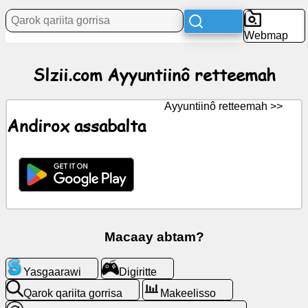
Xaagu
Webmap
currik
Slzii.com Ayyuntiinô retteemah
tan
muucitte
Ayyuntiinô retteemah >>
WalalGPT
Andirox assabalta
Wiki
angaarawitte
Digiritte
Macaay abtam?
Qarok
Yasgaarawi
Digiritte
qariita
gorrisa
Qarok qariita gorrisa
Makeelisso