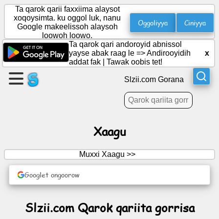
Ta qarok qarii faxxiima alaysot
xoqoysimta. ku oggol luk, nanu
Oggoliyya
Ciniyya
Google makeelissoh alaysoh
loowoh loowo.
Gali
Ta qarok qari andoroyid abnissol
Hadala
yayse abak raag le =>
Andirooyidih
x
addat fak
|
Tawak oobis tet!
Butta
Slzii.com Gorana
Bicis
Maasayyooyi
Xaagu
Ajenxa
Muxxi Xaagu >>
Sabhalaala
Googlet ongoorow
Ayyuntiinô
Slzii.com Qarok qariita gorrisa
retteemah