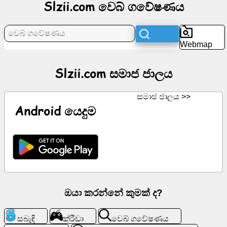
Slzii.com වෙබ් ගවේෂණය
පුවත්
Webmap
නොමිලේ
අයිකන
Slzii.com සමාජ ජාලය
ChatGPT
සමාජ ජාලය >>
Android යෙදුම
විකි
සම්බන්ධතා
ක්රීඩා
ඔයා කරන්නේ කුමක් ද?
වෙබ්
ගවේෂණය
සබැඳි
ක්රීඩා
වෙබ් ගවේෂණය