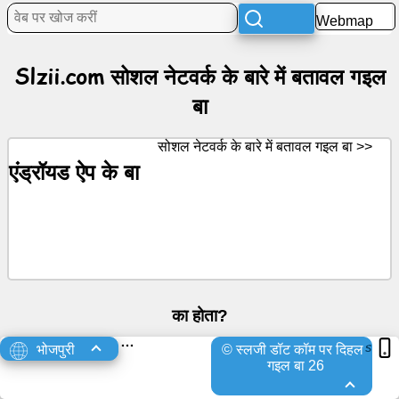
Webmap
एजेंडा
के
Slzii.com सोशल नेटवर्क के बारे में बतावल गइल
बारे
में
बा
बतावल
गइल
सोशल नेटवर्क के बारे में बतावल गइल बा >>
बा
एंड्रॉयड ऐप के बा
मनोरंजन
सोशल
नेटवर्क
के
बारे
का होता?
में
बतावल
s
भोजपुरी
© स्लजी डॉट कॉम पर दिहल
गइल
लिंक दिहल गइल बा
खेल के खेलल जाला
वेब पर खोज करीं
गइल बा 26
बा
विश्लेषणात्मकता के बारे में बतावल गइल बा
मुफ्त में ईमेल / वेबमेल के बा