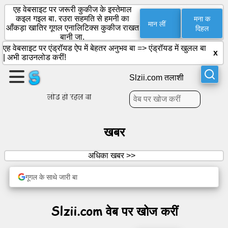
एह वेबसाइट पर जरूरी कुकीज के इस्तेमाल
मना क
कइल गइल बा. रउरा सहमति से हमनी का
मान लीं
आँकड़ा खातिर गूगल एनालिटिक्स कुकीज राखत
दिहल
बानी जा.
एगो
एह वेबसाइट पर एंड्रॉयड ऐप में बेहतर अनुभव बा =>
एंड्रॉयड में खुलल बा
x
पन्ना
|
अभी डाउनलोड करीं!
बनाईं
Slzii.com तलाशी
समूह
लोड हो रहल बा
बनावे
के
बा
खबर
अधिका खबर >>
लेख
के
गूगल के साथे जारी बा
बारे
में
बतावल
Slzii.com वेब पर खोज करीं
गइल
बा