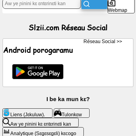
Webmap
Ɲɛnajɛ
Slzii.com Réseau Social
Réseau
Social
Réseau Social >>
Kunnafoniw
Android porogaramu
Icons
gratuits
(Icons)
minnu
bɛ
yen
I be ka mun kɛ?
ChatGPT
Liens (Jɛkuluw).
Tulonkɛw
ye
Aw ye ɲinini kɛ ɛntɛrinɛti kan
Wiki
Analytique (Sɛgɛsɛgɛli) kɛcogo