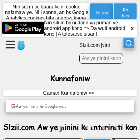
Nin siti in bɛ baara kɛ ni cookie
Ka
Ka sɔn
nafamaw ye. Ni i sɔnna, an bɛ Google
ban
Analytics cookies bila jatebɔw kama.
Nin siti in bɛ ni dɔnniya ɲuman ye
Aw
android app kɔnɔ =>
Da wuli android
x
bɛ
kɔnɔ
|
A telesarse sisan!
ɲɛ
Slzii.com Ɲini
dɔ
Dabɔ
Jɛkulu
dɔ
Kunnafoniw
dabɔ
Caman Kunnafoniw >>
Barokunw
Aw ye tɛmɛ ni Google ye .
Agenda
Slzii.com Aw ye ɲinini kɛ ɛntɛrinɛti kan
(Agenda)
ye