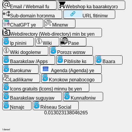
Email / Webmail fu
Webshop ka baarakɛyɔrɔ
Ladilikanw
Sub-domain hɔrɔnma
URL fitininw
ChatGPT ye
Minɛnw
Tulonkɛw
Webdirectory (Web-directory) min bɛ yen
Aw
Ip ɲinini
Wiki
Pase
ye
Wiki dogolenw
Porozɛ wɛrɛw
ɲinini
kɛ
Baarakɛlaw /Apps
Piblisite kɛ
Baara
ɛntɛrinɛti
Barokunw
Agenda (Agenda) ye
kan
Ladilikanw
Kɔnɔkow ɲɛnabɔcogo
Email
Icons gratuits (Icons) minnu bɛ yen
/
Baarakɛlaw suguyaw
Kunnafoniw
Webmail
fu
Ɲɛnajɛ
Réseau Social
0.013023138046265
Analytique
(Sɛgɛsɛgɛli)
I danse!