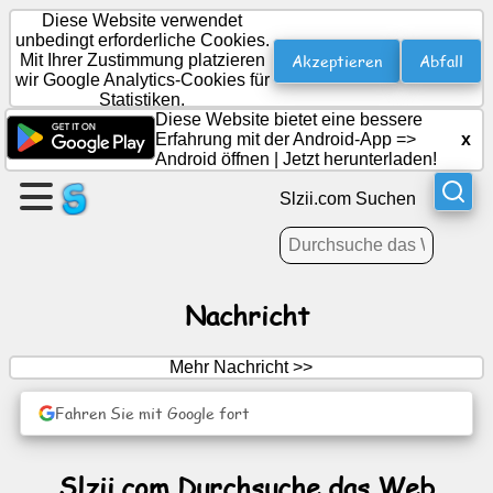
Diese Website verwendet
unbedingt erforderliche Cookies.
Akzeptieren
Abfall
Mit Ihrer Zustimmung platzieren
wir Google Analytics-Cookies für
Erstellen
Statistiken.
Sie
Diese Website bietet eine bessere
eine
Erfahrung mit der Android-App =>
x
Android öffnen
|
Jetzt herunterladen!
Seite
Slzii.com Suchen
Gruppe
erstellen
Nachricht
Artikel
Mehr Nachricht >>
Agenda
Fahren Sie mit Google fort
Unterhaltung
Slzii.com Durchsuche das Web
Soziales