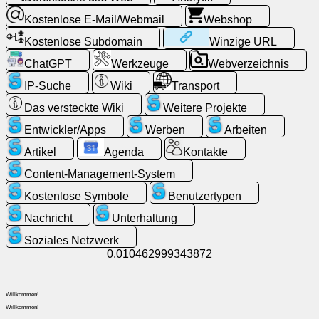
Kostenlose E-Mail/Webmail
Webshop
Kostenlose
Kostenlose Subdomain
Winzige URL
E-
Mail/Webmail
ChatGPT
Werkzeuge
Webverzeichnis
IP-Suche
Wiki
Transport
Analytik
Das versteckte Wiki
Weitere Projekte
Entwickler/Apps
Werben
Arbeiten
Webshop
Artikel
Agenda
Kontakte
Entwickler/Apps
Content-Management-System
Kostenlose Symbole
Benutzertypen
Werkzeuge
Nachricht
Unterhaltung
Soziales Netzwerk
Arbeiten
0.010462999343872
Webverzeichnis
Willkommen!
Willkommen!
Winzige