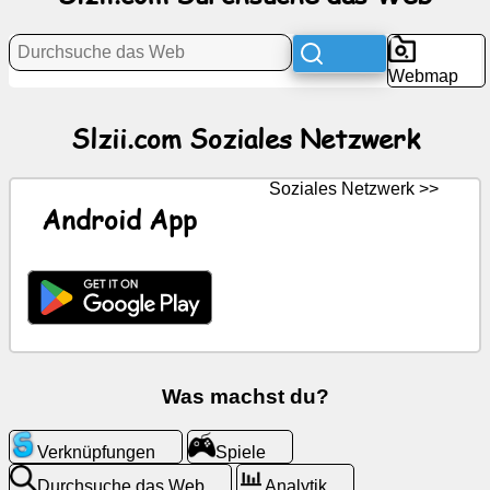
Netzwerk
Webmap
Nachricht
Slzii.com Soziales Netzwerk
Kostenlose
Symbole
Soziales Netzwerk >>
Android App
ChatGPT
Wiki
Kontakte
Spiele
Was machst du?
Durchsuche
Verknüpfungen
Spiele
das
Web
Durchsuche das Web
Analytik