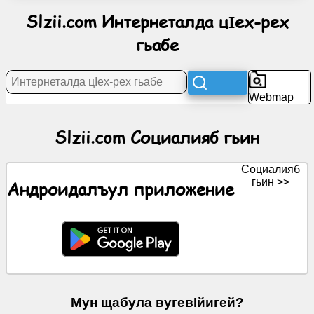
Slzii.com Интернеталда цӀех-рех
Социалияб
гьабе
гьин
ЦӀияб
жо
Webmap
Эркенал
Slzii.com Социалияб гьин
иконкаби
Социалияб
ЧатГПТ
гьин >>
Андроидалъул приложение
Вики
Бухьенал
ХӀаял
Мун щабула вугевӀйигей?