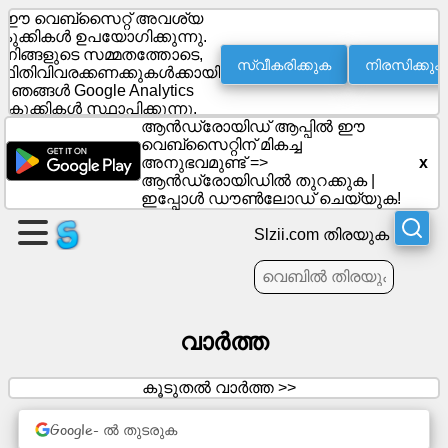
ഈ വെബ്സൈറ്റ് അവശ്യ
കുക്കികൾ ഉപയോഗിക്കുന്നു.
നിങ്ങളുടെ സമ്മതത്തോടെ,
സ്വീകരിക്കുക
നിരസിക്കുക
്ഥിതിവിവരക്കണക്കുകൾക്കായി
ഒരു
ഞങ്ങൾ Google Analytics
പേജ്
കുക്കികൾ സ്ഥാപിക്കുന്നു.
സൃഷ്ടിക്കുക
ആൻഡ്രോയിഡ് ആപ്പിൽ ഈ
വെബ്‌സൈറ്റിന് മികച്ച
അനുഭവമുണ്ട് =>
x
ഗ്രൂപ്പ്
ആൻഡ്രോയിഡിൽ തുറക്കുക
|
സൃഷ്ടിക്കുക
ഇപ്പോൾ ഡൗൺലോഡ് ചെയ്യുക!
Slzii.com തിരയുക
ലേഖനങ്ങൾ
അജണ്ട
വാർത്ത
വിനോദം
കൂടുതൽ വാർത്ത >>
സോഷ്യൽ
Google- ൽ തുടരുക
നെറ്റ്‌വർക്ക്