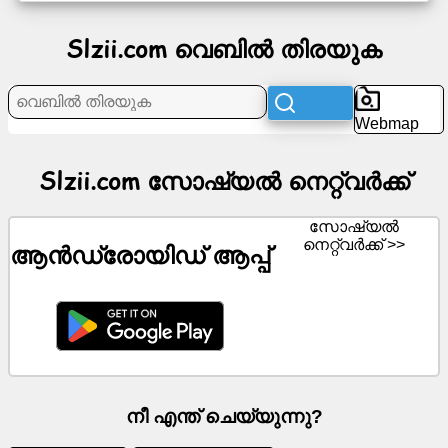
Slzii.com വെബിൽ തിരയുക
വാർത്ത
സൗജന്യ
Webmap
ഐക്കണുകൾ
Slzii.com സോഷ്യൽ നെറ്റ്‌വർക്ക്
ChatGPT
വിക്കി
സോഷ്യൽ
നെറ്റ്‌വർക്ക് >>
ആൻഡ്രോയിഡ് ആപ്പ്
ബന്ധങ്ങൾ
ഗെയിമുകൾ
വെബിൽ
തിരയുക
നീ എന്ത് ചെയ്യുന്നു?