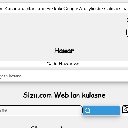
tin. Kasadənəmlan, andeye kuki Google Analyticsbe statistics n
Hawar
Gade Hawar >>
 goza kozəna
Slzii.com Web lan kulasne