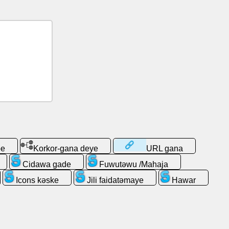
be
Korkor-gana deye
URL gana
Cidawa gade
Fuwutəwu /Mahaja
Icons kəske
Jili faidatǝmaye
Hawar