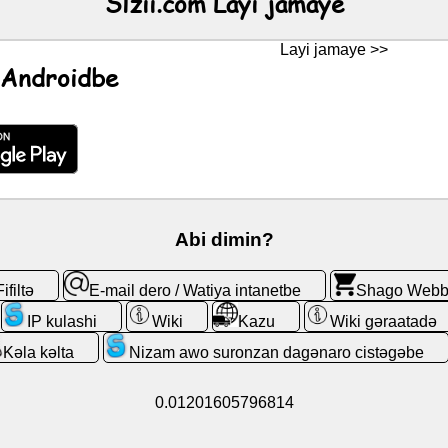
Slzii.com Layi jamaye
Layi jamaye >>
 Androidbe
Abi dimin?
Fifiltə
E-mail dero / Watiya intanetbe
Shago Web
IP kulashi
Wiki
Kazu
Wiki gəraatadə
Kǝla kǝlta
Nizam awo suronzan dagǝnaro cistǝgǝbe
0.01201605796814