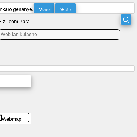
Mowo
Watə
ankaro gənanye.
Slzii.com Bara
Webmap