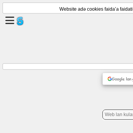
Website adə cookies faida’a faida
Warak
kunkunne
Karapka
kunkunne
Hawarra
Google lan
Agenda
Soto
Layi
jamaye