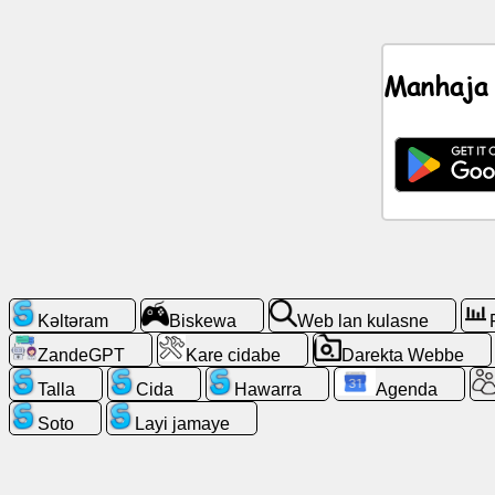
Hawar
Manhaja
Icons
kəske
ZandeGPT
Wiki
Kǝla
kǝlta
Kǝltǝram
Biskewa
Web lan kulasne
ZandeGPT
Kare cidabe
Darekta Webbe
Biskewa
Talla
Cida
Hawarra
Agenda
Web
Soto
Layi jamaye
lan
kulasne